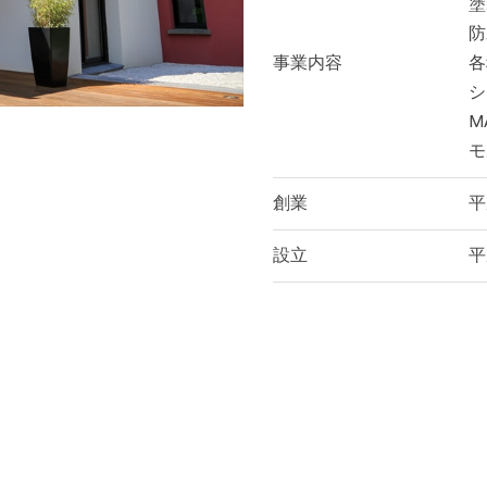
塗
防
事業内容
各
シ
M
モ
創業
平
設立
平