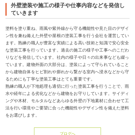
外壁塗装や施工の様子や仕事内容などを発信し
ていきます
塗料を塗り重ね、雨風や紫外線から守る機能性や見た目のデザイ
ン性を兼ね備えた外壁や屋根の塗装工事を行う会社を運営してい
ます。熟練の職人が豊富な実績による高い技術と知識で安心安全
な塗装工事を行っています。過去の施工の様子や工事へのこだわ
りなどを発信しています。社内の様子や日々の出来事なども綴っ
ています。建物外面の大部分は、塗装によって守られていること
から建物自体をヒビ割れや膨れから繋がる室内へ浸水などから守
るためにも丁寧な塗装工事はとても重要です。
熟練の職人が下地処理も適切に行った塗装工事を行うことで、雨
水や経年による劣化などから建物をお守りしています。サイディ
ングや木材、モルタルなどあらゆる外壁の下地素材に合わせて工
法を行い環境やご要望に合った機能性やデザイン性を備えた塗料
をお選びします。
ブログへ